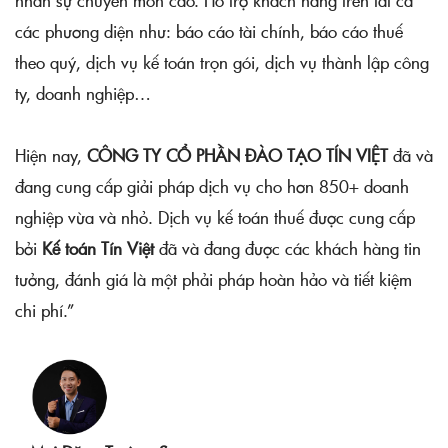
nhân sự chuyên môn cao. Hỗ trợ khách hàng trên tất cả
025
các phương diện như: báo cáo tài chính, báo cáo thuế
theo quý, dịch vụ kế toán trọn gói, dịch vụ thành lập công
ty, doanh nghiệp…
Hiện nay,
CÔNG TY CỔ PHẦN ĐÀO TẠO TÍN VIỆT
đã và
đang cung cấp giải pháp dịch vụ cho hơn 850+ doanh
nghiệp vừa và nhỏ. Dịch vụ kế toán thuế được cung cấp
bởi
Kế toán Tín Việt
đã và đang được các khách hàng tin
tưởng, đánh giá là một phải pháp hoàn hảo và tiết kiệm
chi phí.”