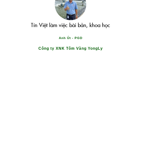
ệt
Tín Việt làm việc bài bản, khoa học
Anh Út - PGD
rõ
Công ty XNK Tôm Vàng YongLy
t
gì