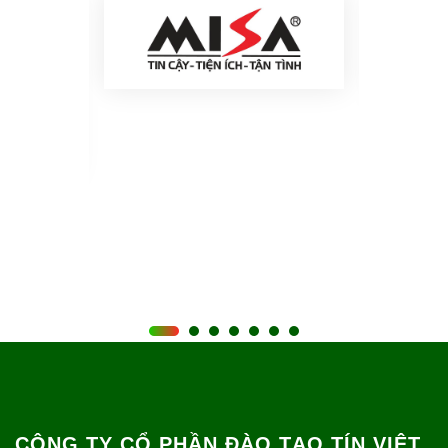
CÔNG TY CỔ PHẦN ĐÀO TẠO TÍN VIỆT