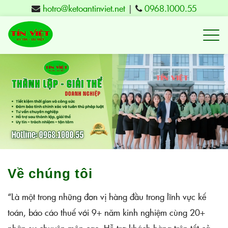
hotro@ketoantinviet.net
|
0968.1000.55
Kế
toán
Tuy
Hòa
Phú
Yên
-
Đào
tạo
Về chúng tôi
Tín
“Là một trong những đơn vị hàng đầu trong lĩnh vực kế
Việt
toán, báo cáo thuế với 9+ năm kinh nghiệm cùng 20+
-