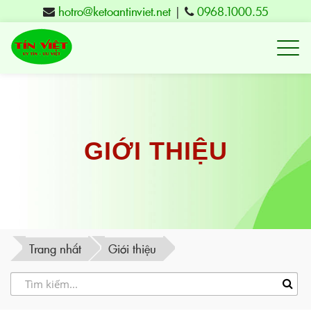
hotro@ketoantinviet.net
|
0968.1000.55
Kế
toán
Tuy
Hòa
Phú
GIỚI THIỆU
Yên
-
Đào
tạo
Trang nhất
Giới thiệu
Tín
Việt
-