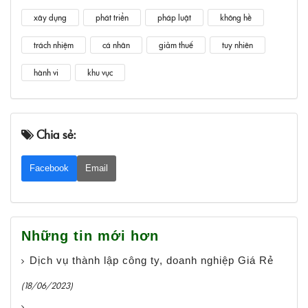
xây dựng
phát triển
pháp luật
không hề
trách nhiệm
cá nhân
giảm thuế
tuy nhiên
hành vi
khu vực
Chia sẻ:
Facebook
Email
Những tin mới hơn
Dịch vụ thành lập công ty, doanh nghiệp Giá Rẻ
(18/06/2023)