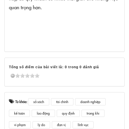
quan trọng hơn.
Tổng số điểm của bài viết là: 0 trong 0 đánh giá
Từ khóa:
sổ sách
tài chính
doanh nghiệp
kế toán
lao động
quy định
trong khi
vi phạm
lý do
đơn vị
lĩnh vực