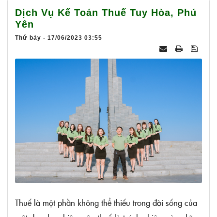
025
Dịch Vụ Kế Toán Thuế Tuy Hòa, Phú
Yên
Thứ bảy - 17/06/2023 03:55
Thuế là một phần không thể thiếu trong đời sống của