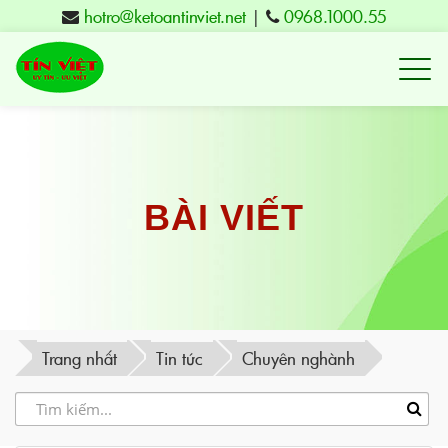
hotro@ketoantinviet.net
|
0968.1000.55
Kế
toán
Tuy
Hòa
Phú
BÀI VIẾT
Yên
-
Đào
tạo
Trang nhất
Tin tức
Chuyên nghành
Tín
Việt
-