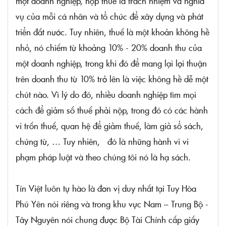
một doanh nghiệp, nộp thuế là trách nhiệm và nghĩa
vụ của mỗi cá nhân và tổ chức để xây dựng và phát
triển đất nước. Tuy nhiên, thuế là một khoản không hề
nhỏ, nó chiếm từ khoảng 10% - 20% doanh thu của
một doanh nghiệp, trong khi đó để mang lại lợi thuận
trên doanh thu từ 10% trở lên là việc không hề dễ một
chút nào. Vì lý do đó, nhiều doanh nghiệp tìm mọi
cách để giảm số thuế phải nộp, trong đó có các hành
vi trốn thuế, quan hệ để giảm thuế, làm giả sổ sách,
chứng từ, … Tuy nhiên, đó là những hành vi vi
phạm pháp luật và theo chúng tôi nó là hạ sách.
Tín Việt luôn tự hào là đơn vị duy nhất tại Tuy Hòa
Phú Yên nói riêng và trong khu vực Nam – Trung Bộ -
Tây Nguyên nói chung được Bộ Tài Chính cấp giấy