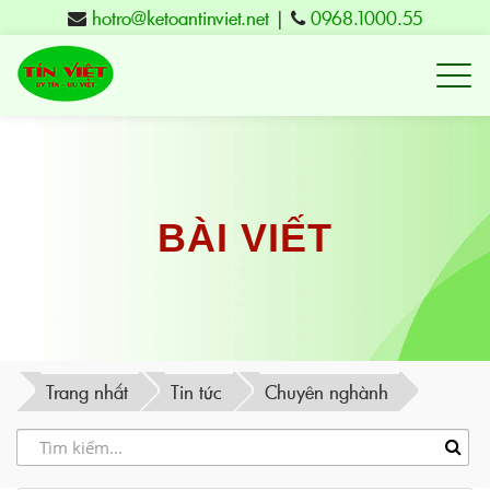
hotro@ketoantinviet.net
|
0968.1000.55
Kế
toán
Tuy
Hòa
Phú
BÀI VIẾT
Yên
-
Đào
tạo
Trang nhất
Tin tức
Chuyên nghành
Tín
Việt
-