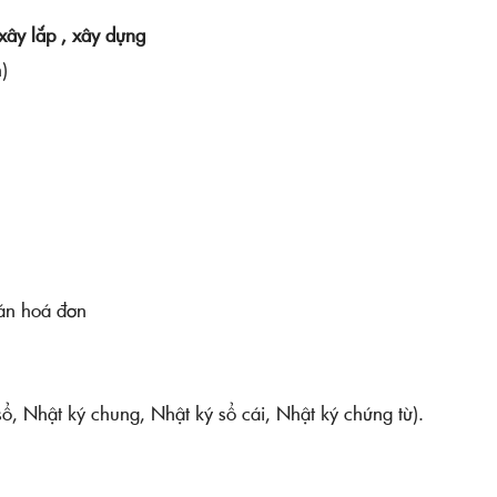
xây lắp , xây dựng
)
oán hoá đơn
 sổ, Nhật ký chung, Nhật ký sổ cái, Nhật ký chứng từ).