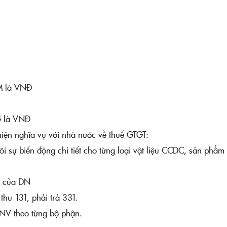
TM là VNĐ
TG là VNĐ
 hiện nghĩa vụ với nhà nước về thuế GTGT:
õi sự biến động chi tiết cho từng loại vật liệu CCDC, sản phẩm 
ó của DN
 thu 131, phải trả 331.
CNV theo từng bộ phận.