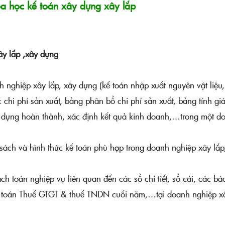
a học kế toán xây dựng xây lắp
ây lắp ,xây dựng
nh nghiệp xây lắp, xây dựng (kế toán nhập xuất nguyên vật liệu,
 chi phí sản xuất, bảng phân bổ chi phí sản xuất, bảng tính gi
xây dựng hoàn thành, xác định kết quả kinh doanh,…trong một d
ổ sách và hình thức kế toán phù hợp trong doanh nghiệp xây lắp
ạch toán nghiệp vụ liên quan đến các sổ chi tiết, sổ cái, các bá
yết toán Thuế GTGT & thuế TNDN cuối năm,…tại doanh nghiệp x