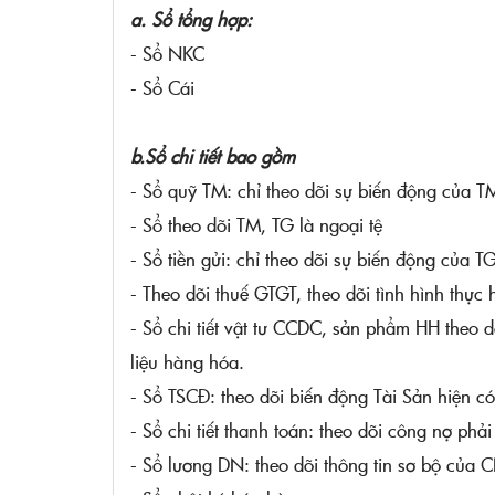
a. Sổ tổng hợp:
- Sổ NKC
- Sổ Cái
b.Sổ chi tiết bao gồm
- Sổ quỹ TM: chỉ theo dõi sự biến động của 
- Sổ theo dõi TM, TG là ngoại tệ
- Sổ tiền gửi: chỉ theo dõi sự biến động của 
- Theo dõi thuế GTGT, theo dõi tình hình thực
- Sổ chi tiết vật tư CCDC, sản phẩm HH theo d
liệu hàng hóa.
- Sổ TSCĐ: theo dõi biến động Tài Sản hiện c
- Sổ chi tiết thanh toán: theo dõi công nợ phải
- Sổ lương DN: theo dõi thông tin sơ bộ của 