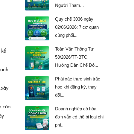
Người Tham...
Quy chế 3036 ngày
02/06/2026: 7 cơ quan
cùng phối...
Toàn Văn Thông Tư
 kế
58/2026/TT-BTC:
á
Hướng Dẫn Chế Độ...
oanh
Phải xác thực sinh trắc
,xây
học khi đăng ký, thay
đổi...
o cáo
Doanh nghiệp có hóa
ây
đơn vẫn có thể bị loại chi
phí...