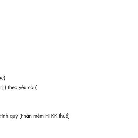
uế)
ị ( theo yêu cầu)
m tính quý (Phần mềm HTKK thuế)