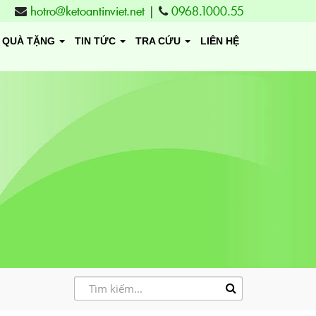
hotro@ketoantinviet.net
|
0968.1000.55
QUÀ TẶNG
TIN TỨC
TRA CỨU
LIÊN HỆ