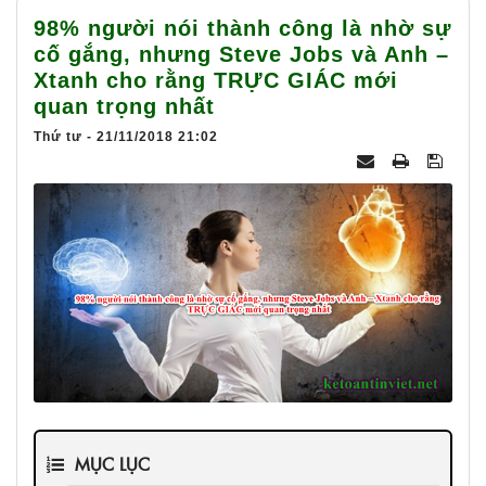
025
98% người nói thành công là nhờ sự
cố gắng, nhưng Steve Jobs và Anh –
Xtanh cho rằng TRỰC GIÁC mới
quan trọng nhất
Thứ tư - 21/11/2018 21:02
MỤC LỤC