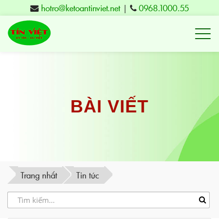
hotro@ketoantinviet.net
|
0968.1000.55
Kế
toán
Tuy
Hòa
Phú
BÀI VIẾT
Yên
-
Đào
tạo
Trang nhất
Tin tức
Tín
Việt
-