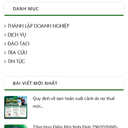
DANH MỤC
THÀNH LẬP DOANH NGHIỆP
DỊCH VỤ
ĐÀO TẠO
TRA CỨU
TIN TỨC
BÀI VIẾT MỚI NHẤT
Quy định về tạm hoãn xuất cảnh do nợ thuế
mới...
Tổng Hợp Điểm Mới Nghị Định 296/2026/NĐ-