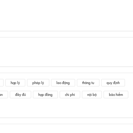
hợp lý
pháp lý
lao động
thông tư
quy định
án
đầy đủ
hợp đồng
chi phí
nội bộ
bảo hiểm