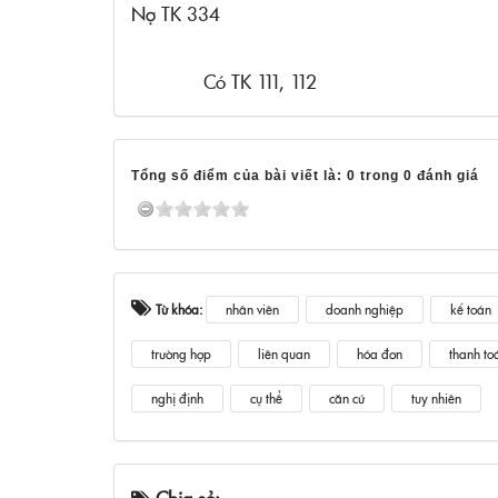
Nợ TK 334
Có TK 111, 112
Tổng số điểm của bài viết là: 0 trong 0 đánh giá
Từ khóa:
nhân viên
doanh nghiệp
kế toán
trường hợp
liên quan
hóa đơn
thanh to
nghị định
cụ thể
căn cứ
tuy nhiên