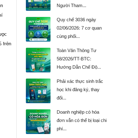
ạn
Người Tham...
hí
Quy chế 3036 ngày
02/06/2026: 7 cơ quan
ược
cùng phối...
% trên
Toàn Văn Thông Tư
58/2026/TT-BTC:
Hướng Dẫn Chế Độ...
Phải xác thực sinh trắc
học khi đăng ký, thay
đổi...
Doanh nghiệp có hóa
đơn vẫn có thể bị loại chi
phí...