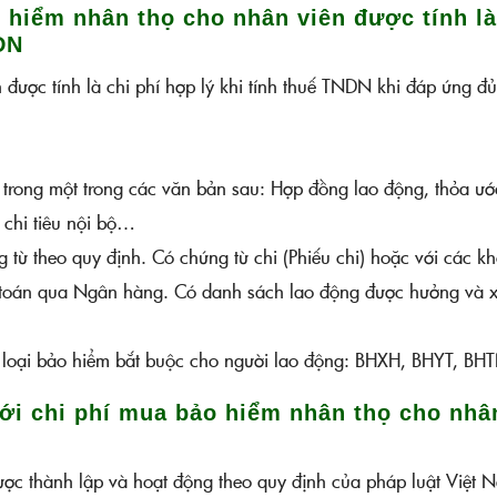
o hiểm nhân thọ cho nhân viên được tính là
DN
được tính là chi phí hợp lý khi tính thuế TNDN khi đáp ứng đ
 trong một trong các văn bản sau: Hợp đồng lao động, thỏa ướ
chi tiêu nội bộ…
từ theo quy định. Có chứng từ chi (Phiếu chi) hoặc với các k
anh toán qua Ngân hàng. Có danh sách lao động được hưởng và 
 loại bảo hiểm bắt buộc cho người lao động: BHXH, BHYT, BH
với chi phí mua bảo hiểm nhân thọ cho nhâ
c thành lập và hoạt động theo quy định của pháp luật Việt 