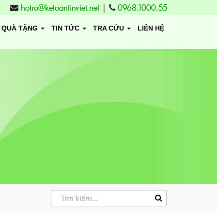
hotro@ketoantinviet.net
|
0968.1000.55
QUÀ TẶNG
TIN TỨC
TRA CỨU
LIÊN HỆ