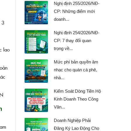
Nghị định 255/2026/NĐ-
CP: Những điểm mới
doanh...
ủ 3
Nghị định 254/2026/NĐ-
CP: 7 thay đổi quan
trọng về...
c lao
Mức phí bản quyền âm
hoản
nhạc cho quán cà phê,
xác
nhà...
Kiểm Soát Dòng Tiền Hộ
TN
Kinh Doanh Theo Công
Văn...
n
Doanh Nghiệp Phải
Nam
Đăng Ký Lao Động Cho