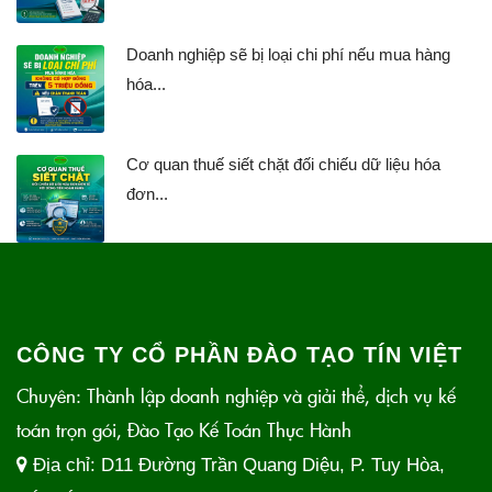
Doanh nghiệp sẽ bị loại chi phí nếu mua hàng
hóa...
Cơ quan thuế siết chặt đối chiếu dữ liệu hóa
đơn...
CÔNG TY CỔ PHẦN ĐÀO TẠO TÍN VIỆT
Chuyên: Thành lập doanh nghiệp và giải thể, dịch vụ kế
toán trọn gói, Đào Tạo Kế Toán Thực Hành
Địa chỉ:
D11 Đường Trần Quang Diệu, P. Tuy Hòa,