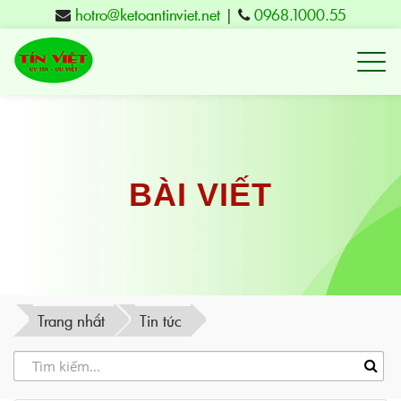
hotro@ketoantinviet.net
|
0968.1000.55
Kế
toán
Tuy
Hòa
Phú
BÀI VIẾT
Yên
-
Đào
tạo
Trang nhất
Tin tức
Tín
Việt
-