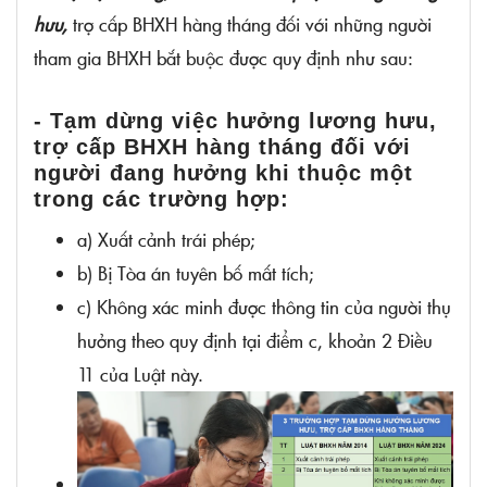
người đó sẽ được nhận lương hưu, trợ cấp
hưu,
trợ cấp BHXH hàng tháng đối với những người
của những tháng chưa nhận.
tham gia BHXH bắt buộc được quy định như sau:
- Trường hợp người bị tạm dừng hưởng
lương hưu hoặc trợ cấp BHXH hàng tháng
- Tạm dừng việc hưởng lương hưu,
khi có quyết định của Tòa án tuyên bố mất
trợ cấp BHXH hàng tháng đối với
người đang hưởng khi thuộc một
tích, sau đó có quyết định tuyên bố là đã
trong các trường hợp:
chết, thì thân nhân của người đó sẽ không
a) Xuất cảnh trái phép;
được nhận lương hưu, trợ cấp trong thời
b) Bị Tòa án tuyên bố mất tích;
gian tạm dừng hưởng.
c) Không xác minh được thông tin của người thụ
- Các trường hợp khác liên quan đến việc
hưởng theo quy định tại điểm c, khoản 2 Điều
tạm dừng, chấm dứt, và tiếp tục hưởng
11 của Luật này.
lương hưu, trợ cấp BHXH hàng tháng sẽ
được quy định cụ thể hơn bởi Chính phủ.
2) Điều kiện hưởng lương hưu đối với người