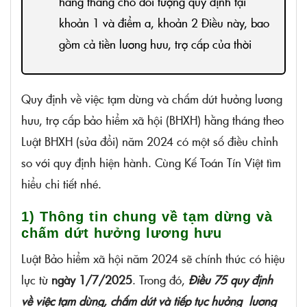
hàng tháng cho đối tượng quy định tại
khoản 1 và điểm a, khoản 2 Điều này, bao
gồm cả tiền lương hưu, trợ cấp của thời
gian chưa nhận khi thuộc một trong các
trường hợp:
Quy định về việc tạm dừng và chấm dứt hưởng lương
- Lương hưu, trợ cấp BHXH hàng tháng của
hưu, trợ cấp bảo hiểm xã hội (BHXH) hằng tháng theo
đối tượng quy định tại điểm b, khoản 2 Điều
Luật BHXH (sửa đổi) năm 2024 có một số điều chỉnh
này được tiếp tục chi trả từ thời điểm cơ
so với quy định hiện hành. Cùng Kế Toán Tín Việt tìm
quan BHXH nhận văn bản đề nghị hưởng lại
hiểu chi tiết nhé.
lương hưu, trợ cấp hàng tháng và không
1) Thông tin chung về tạm dừng và
bao gồm tiền lương hưu, trợ cấp của thời
chấm dứt hưởng lương hưu
gian chưa nhận do từ chối nhận.
Luật Bảo hiểm xã hội năm 2024 sẽ chính thức có hiệu
- Khi người hưởng lương hưu hoặc trợ cấp
lực từ
ngày 1/7/2025
. Trong đó,
Điều 75 quy định
BHXH hàng tháng qua đời, thân nhân của
về việc tạm dừng, chấm dứt và tiếp tục hưởng lương