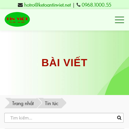
hotro@ketoantinviet.net
|
0968.1000.55
Kế
toán
Tuy
Hòa
Phú
BÀI VIẾT
Yên
-
Đào
tạo
Trang nhất
Tin tức
Tín
Việt
-