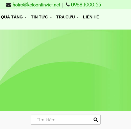
hotro@ketoantinviet.net
|
0968.1000.55
QUÀ TẶNG
TIN TỨC
TRA CỨU
LIÊN HỆ