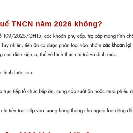
 thuế TNCN năm 2026 không?
 số 109/2025/QH15, các khoản phụ cấp, trợ cấp mang tính ch
ế. Tuy nhiên, tiền ăn ca được phân loại vào nhóm
các khoản lợi 
 các điều kiện cụ thể về hình thức chi trả và định mức.
c hình thức sau:
 trực tiếp tổ chức bếp ăn, cung cấp suất ăn hoặc mua phiếu 
hi tiền trực tiếp vào lương hàng tháng cho người lao động để