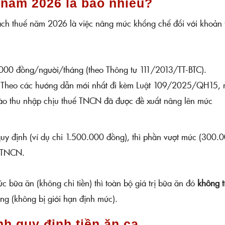
 năm 2026 là bao nhiêu?
cách thuế năm 2026 là việc nâng mức khống chế đối với khoản 
.000 đồng/người/tháng (theo Thông tư 111/2013/TT-BTC).
Theo các hướng dẫn mới nhất đi kèm Luật 109/2025/QH15,
 vào thu nhập chịu thuế TNCN đã được đề xuất nâng lên mức
y định (ví dụ chi 1.500.000 đồng), thì phần vượt mức (300.
ế TNCN.
c bữa ăn (không chi tiền) thì toàn bộ giá trị bữa ăn đó
không t
ng (không bị giới hạn định mức).
nh quy định tiền ăn ca