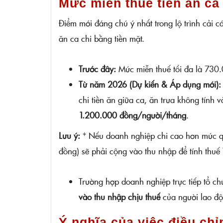
Mức miễn thuế tiền ăn ca
Điểm mới đáng chú ý nhất trong lộ trình cải 
ăn ca chi bằng tiền mặt.
Trước đây:
Mức miễn thuế tối đa là 730
Từ năm 2026 (Dự kiến & Áp dụng mới):
chi tiền ăn giữa ca, ăn trưa không tính
1.200.000 đồng/người/tháng
.
Lưu ý:
* Nếu doanh nghiệp chi cao hơn mức qu
đồng) sẽ phải cộng vào thu nhập để tính thu
Trường hợp doanh nghiệp trực tiếp tổ chứ
vào thu nhập chịu thuế
của người lao độ
Ý nghĩa của việc điều chỉ