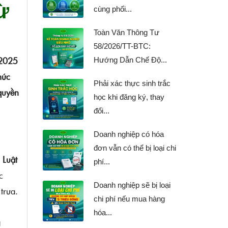
ừ
cùng phối...
Toàn Văn Thông Tư
58/2026/TT-BTC:
 2025
Hướng Dẫn Chế Độ...
mức
Phải xác thực sinh trắc
quyền
học khi đăng ký, thay
đổi...
Doanh nghiệp có hóa
đơn vẫn có thể bị loại chi
o
Luật
phí...
c
Doanh nghiệp sẽ bị loại
trưa.
chi phí nếu mua hàng
hóa...
g