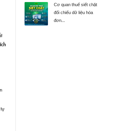
Cơ quan thuế siết chặt
đối chiếu dữ liệu hóa
đơn...
ất
ích
ăn
 tự