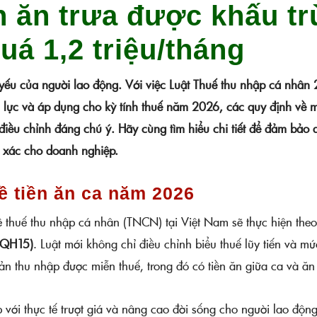
n ăn trưa được khấu tr
uá 1,2 triệu/tháng
t yếu của người lao động. Với việc Luật Thuế thu nhập cá nhân
lực và áp dụng cho kỳ tính thuế năm 2026, các quy định về 
điều chỉnh đáng chú ý. Hãy cùng tìm hiểu chi tiết để đảm bảo 
h xác cho doanh nghiệp.
ề tiền ăn ca năm 2026
 thuế thu nhập cá nhân (TNCN) tại Việt Nam sẽ thực hiện the
/QH15)
. Luật mới không chỉ điều chỉnh biểu thuế lũy tiến và mứ
n thu nhập được miễn thuế, trong đó có tiền ăn giữa ca và ăn 
 với thực tế trượt giá và nâng cao đời sống cho người lao độn