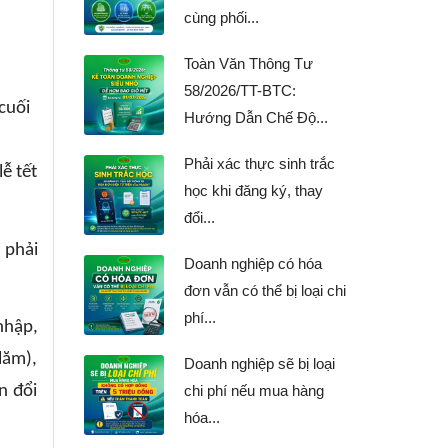
cùng phối...
Toàn Văn Thông Tư
58/2026/TT-BTC:
cuối
Hướng Dẫn Chế Độ...
Phải xác thực sinh trắc
ễ tết
học khi đăng ký, thay
đổi...
 phải
Doanh nghiệp có hóa
đơn vẫn có thể bị loại chi
phí...
nhập,
lăm),
Doanh nghiệp sẽ bị loại
n đổi
chi phí nếu mua hàng
hóa...