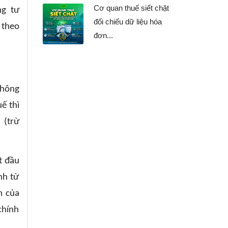
Cơ quan thuế siết chặt
ng tư
đối chiếu dữ liệu hóa
 theo
đơn...
không
ế thì
 (trừ
t đầu
nh từ
m của
chính