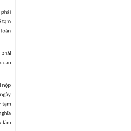
 phải
ế tạm
 toán
 phải
 quan
i nộp
 ngày
ý tạm
nghĩa
y làm