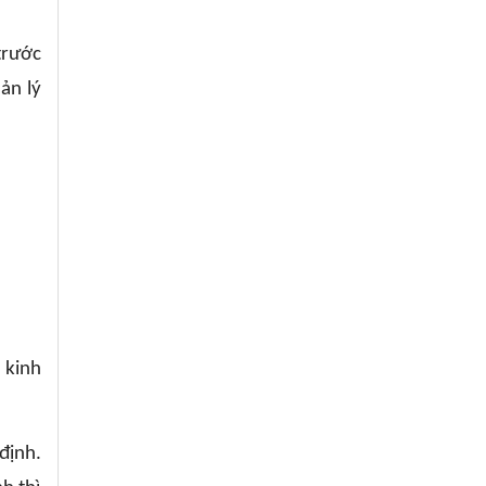
trước
ản lý
 kinh
định.