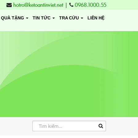
hotro@ketoantinviet.net
|
0968.1000.55
QUÀ TẶNG
TIN TỨC
TRA CỨU
LIÊN HỆ