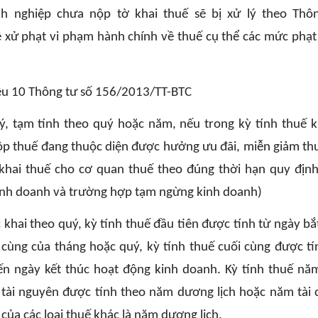
h nghiệp chưa nộp tờ khai thuế sẽ bị xử lý theo Thô
ề xử phạt vi phạm hành chính về thuế cụ thể các mức phạt
iều 10 Thông tư số 156/2013/TT-BTC
quý, tạm tính theo quý hoặc năm, nếu trong kỳ tính thuế 
ộp thuế đang thuộc diện được hưởng ưu đãi, miễn giảm thu
khai thuế cho cơ quan thuế theo đúng thời hạn quy định
inh doanh và trường hợp tạm ngừng kinh doanh)
c khai theo quý, kỳ tính thuế đầu tiên được tính từ ngày bắ
cùng của tháng hoặc quý, kỳ tính thuế cuối cùng được tí
ến ngày kết thúc hoạt động kinh doanh. Kỳ tính thuế nă
tài nguyên được tính theo năm dương lịch hoặc năm tài 
của các loại thuế khác là năm dương lịch.