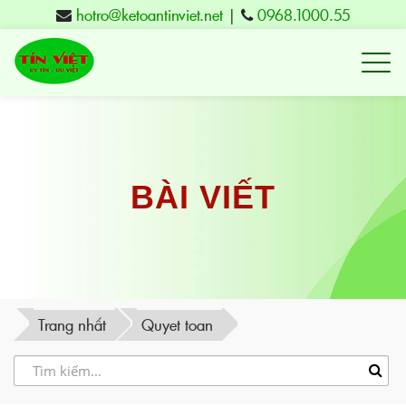
hotro@ketoantinviet.net
|
0968.1000.55
Kế
toán
Tuy
Hòa
Phú
BÀI VIẾT
Yên
-
Đào
tạo
Trang nhất
Quyet toan
Tín
Việt
-