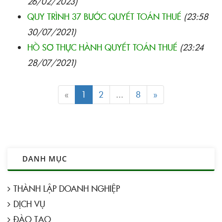
26/02/2023)
QUY TRÌNH 37 BƯỚC QUYẾT TOÁN THUẾ
(23:58
30/07/2021)
HỒ SƠ THỰC HÀNH QUYẾT TOÁN THUẾ
(23:24
28/07/2021)
«
1
2
...
8
»
DANH MỤC
THÀNH LẬP DOANH NGHIỆP
DỊCH VỤ
ĐÀO TẠO