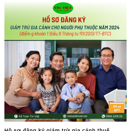
025
Hồ sơ đăng ký giảm trừ gia cảnh thuế