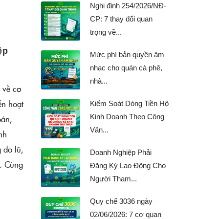
Nghị định 254/2026/NĐ-
CP: 7 thay đổi quan
trọng về...
ệp
Mức phí bản quyền âm
nhạc cho quán cà phê,
nhà...
i về cơ
ến hoạt
Kiểm Soát Dòng Tiền Hộ
Kinh Doanh Theo Công
oán,
Văn...
nh
 do lũ,
Doanh Nghiệp Phải
c. Cùng
Đăng Ký Lao Động Cho
Người Tham...
Quy chế 3036 ngày
02/06/2026: 7 cơ quan