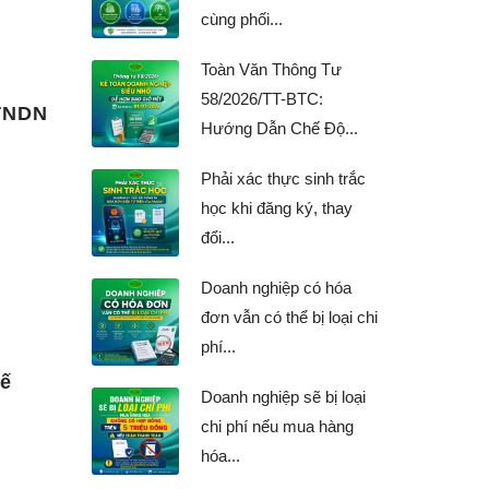
cùng phối...
Toàn Văn Thông Tư
58/2026/TT-BTC:
TNDN
Hướng Dẫn Chế Độ...
Phải xác thực sinh trắc
học khi đăng ký, thay
đổi...
Doanh nghiệp có hóa
đơn vẫn có thể bị loại chi
phí...
uế
Doanh nghiệp sẽ bị loại
chi phí nếu mua hàng
hóa...