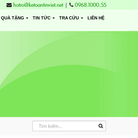
hotro@ketoantinviet.net
|
0968.1000.55
QUÀ TẶNG
TIN TỨC
TRA CỨU
LIÊN HỆ