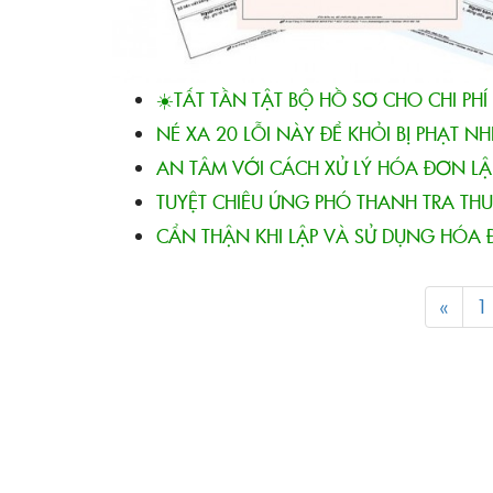
☀️TẤT TẦN TẬT BỘ HỒ SƠ CHO CHI PHÍ
NÉ XA 20 LỖI NÀY ĐỂ KHỎI BỊ PHẠT NH
AN TÂM VỚI CÁCH XỬ LÝ HÓA ĐƠN LẬP
TUYỆT CHIÊU ỨNG PHÓ THANH TRA THUÊ
CẨN THẬN KHI LẬP VÀ SỬ DỤNG HÓA
«
1