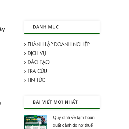
DANH MỤC
ày
THÀNH LẬP DOANH NGHIỆP
DỊCH VỤ
ĐÀO TẠO
TRA CỨU
TIN TỨC
BÀI VIẾT MỚI NHẤT
h
Quy định về tạm hoãn
xuất cảnh do nợ thuế