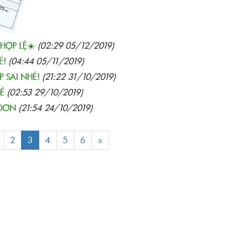
 HỢP LỆ☀️
(02:29 05/12/2019)
É!
(04:44 05/11/2019)
 SAI NHÉ!
(21:22 31/10/2019)
́
(02:53 29/10/2019)
 ĐƠN
(21:54 24/10/2019)
2
3
4
5
6
»