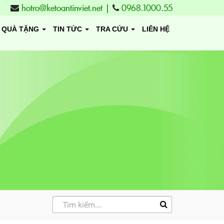
hotro@ketoantinviet.net
|
0968.1000.55
QUÀ TẶNG
TIN TỨC
TRA CỨU
LIÊN HỆ