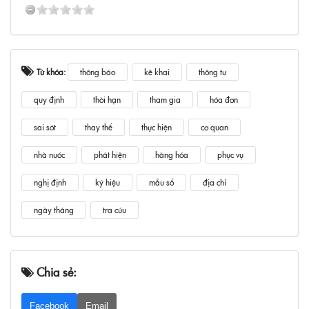
Từ khóa:
thông báo
kê khai
thông tư
quy định
thời hạn
tham gia
hóa đơn
sai sót
thay thế
thực hiện
cơ quan
nhà nước
phát hiện
hàng hóa
phục vụ
nghị định
ký hiệu
mẫu số
địa chỉ
ngày tháng
tra cứu
Chia sẻ:
Facebook
Email