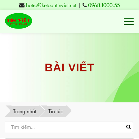
hotro@ketoantinviet.net
|
0968.1000.55
Kế
toán
Tuy
Hòa
Phú
BÀI VIẾT
Yên
-
Đào
tạo
Trang nhất
Tin tức
Tín
Việt
-