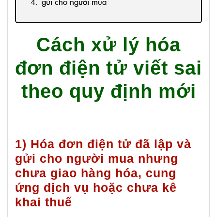
gửi cho người mua
4) Người bán phát hiện hóa đơn điện tử có
mã của cơ quan thuế viết sai nhưng đã gửi
Cách xử lý hóa
cho người mua
đơn điện tử viết sai
5) Hóa đơn điện tử không có mã của cơ
quan thuế đã lập, phát hiện có sai sót
theo quy định mới
nhưng chưa gửi cho người mua thì được xử
lý như sau:
1) Hóa đơn điện tử đã lập và
gửi cho người mua nhưng
chưa giao hàng hóa, cung
ứng dịch vụ hoặc chưa kê
khai thuế