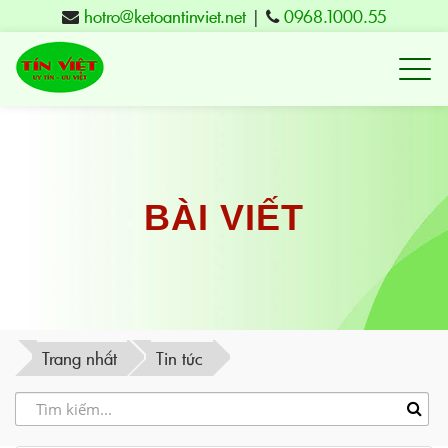
hotro@ketoantinviet.net
|
0968.1000.55
Kế
toán
Tuy
Hòa
Phú
BÀI VIẾT
Yên
-
Đào
tạo
Trang nhất
Tin tức
Tín
Việt
-