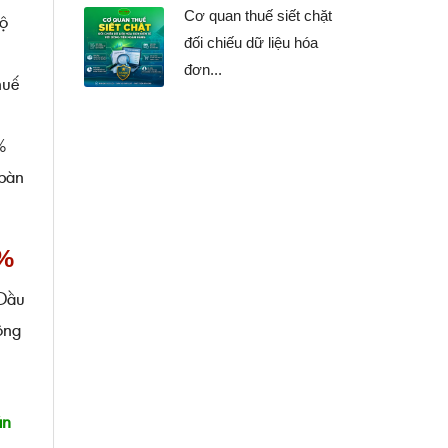
Cơ quan thuế siết chặt
Bộ
đối chiếu dữ liệu hóa
đơn...
huế
%
 bàn
0%
 Dầu
ộng
án