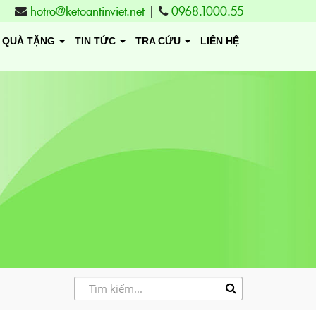
hotro@ketoantinviet.net
|
0968.1000.55
QUÀ TẶNG
TIN TỨC
TRA CỨU
LIÊN HỆ