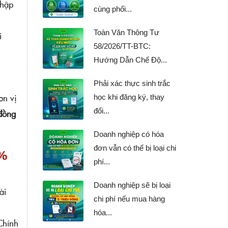
nhập
cùng phối...
Toàn Văn Thông Tư
i
58/2026/TT-BTC:
Hướng Dẫn Chế Độ...
Phải xác thực sinh trắc
ơn vị
học khi đăng ký, thay
đổi...
đồng
Doanh nghiệp có hóa
đơn vẫn có thể bị loại chi
0%
phí...
Doanh nghiệp sẽ bị loại
ài
chi phí nếu mua hàng
hóa...
 Chính