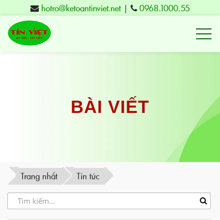
hotro@ketoantinviet.net
|
0968.1000.55
Kế
toán
Tuy
Hòa
Phú
BÀI VIẾT
Yên
-
Đào
tạo
Trang nhất
Tin tức
Tín
Việt
-