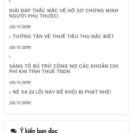
GIẢI ĐÁP THẮC MẮC VỀ HỒ SƠ CHỨNG MINH
NGƯỜI PHỤ THUỘC!
(05/11/2019)
TƯỜNG TẬN VỀ THUẾ TIÊU THỤ ĐẶC BIỆT
(05/11/2019)
SÁNG TỎ BÙ TRỪ CÔNG NỢ CÁC KHOẢN CHI
PHÍ KHI TÍNH THUẾ TNDN
(05/11/2019)
NÉ XA 20 LỖI NÀY ĐỂ KHỎI BỊ PHẠT NHÉ!
(05/11/2019)
Ý kiến bạn đọc