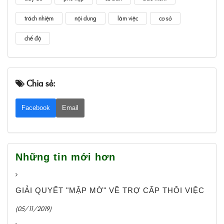
trách nhiệm
nội dung
làm việc
cơ sở
chế độ
Chia sẻ:
Facebook
Email
Những tin mới hơn
GIẢI QUYẾT "MẬP MỜ" VỀ TRỢ CẤP THÔI VIỆC
(05/11/2019)