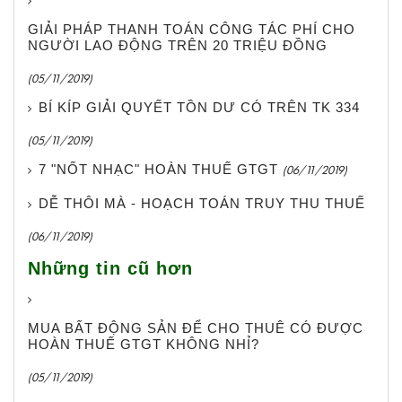
GIẢI PHÁP THANH TOÁN CÔNG TÁC PHÍ CHO
NGƯỜI LAO ĐỘNG TRÊN 20 TRIỆU ĐỒNG
(05/11/2019)
BÍ KÍP GIẢI QUYẾT TỒN DƯ CÓ TRÊN TK 334
(05/11/2019)
7 "NỐT NHẠC" HOÀN THUẾ GTGT
(06/11/2019)
DỄ THÔI MÀ - HOẠCH TOÁN TRUY THU THUẾ
(06/11/2019)
Những tin cũ hơn
MUA BẤT ĐỘNG SẢN ĐỂ CHO THUÊ CÓ ĐƯỢC
HOÀN THUẾ GTGT KHÔNG NHỈ?
(05/11/2019)