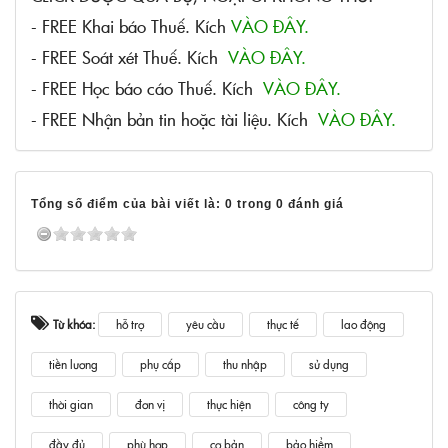
- FREE Khai báo Thuế. Kích
VÀO ĐÂY.
- FREE Soát xét Thuế. Kích
VÀO ĐÂY.
- FREE Học báo cáo Thuế. Kích
VÀO ĐÂY.
- FREE Nhận bản tin hoặc tài liệu. Kích
VÀO ĐÂY.
Tổng số điểm của bài viết là: 0 trong 0 đánh giá
Từ khóa:
hỗ trợ
yêu cầu
thực tế
lao động
tiền lương
phụ cấp
thu nhập
sử dụng
thời gian
đơn vị
thực hiện
công ty
đầy đủ
phù hợp
cơ bản
bảo hiểm