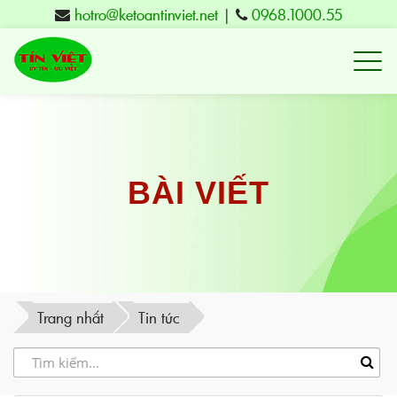
hotro@ketoantinviet.net
|
0968.1000.55
Kế
toán
Tuy
Hòa
Phú
BÀI VIẾT
Yên
-
Đào
tạo
Trang nhất
Tin tức
Tín
Việt
-