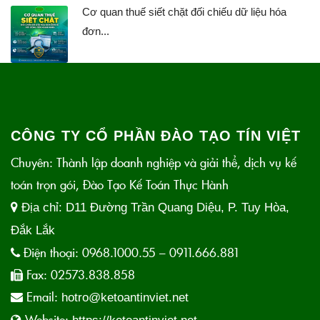
Cơ quan thuế siết chặt đối chiếu dữ liệu hóa
đơn...
CÔNG TY CỔ PHẦN ĐÀO TẠO TÍN VIỆT
Chuyên: Thành lập doanh nghiệp và giải thể, dịch vụ kế
toán trọn gói, Đào Tạo Kế Toán Thực Hành
Địa chỉ:
D11 Đường Trần Quang Diệu, P. Tuy Hòa,
Đắk Lắk
Điện thoại:
0968.1000.55 – 0911.666.881
Fax:
02573.838.858
Email:
hotro@ketoantinviet.net
Website: