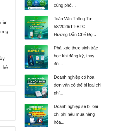
cùng phối...
Toàn Văn Thông Tư
viên
58/2026/TT-BTC:
ểm g
Hướng Dẫn Chế Độ...
Phải xác thực sinh trắc
học khi đăng ký, thay
gày
đổi...
 thẻ
Doanh nghiệp có hóa
đơn vẫn có thể bị loại chi
phí...
Doanh nghiệp sẽ bị loại
chi phí nếu mua hàng
hóa...