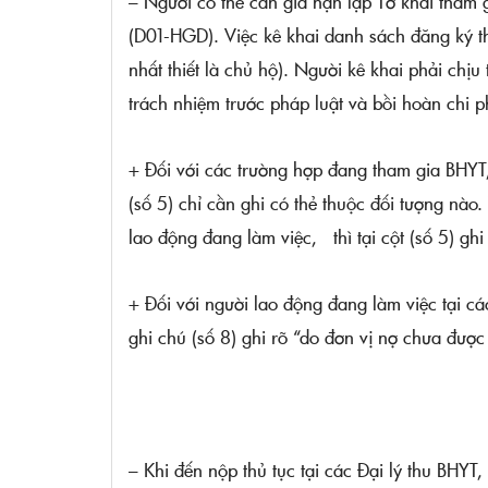
– Người có thẻ cần gia hạn lập Tờ khai tham
(D01-HGD). Việc kê khai danh sách đăng ký t
nhất thiết là chủ hộ). Người kê khai phải chịu
trách nhiệm trước pháp luật và bồi hoàn chi 
+ Đối với các trường hợp đang tham gia BHYT
(số 5) chỉ cần ghi có thẻ thuộc đối tượng nào.
lao động đang làm việc, thì tại cột (số 5) ghi
+ Đối với người lao động đang làm việc tại c
ghi chú (số 8) ghi rõ “do đơn vị nợ chưa được
– Khi đến nộp thủ tục tại các Đại lý thu BHYT