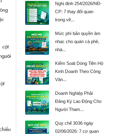
YT
Nghị định 254/2026/NĐ-
hông
CP: 7 thay đổi quan
ịu
trọng về...
Mức phí bản quyền âm
nhạc cho quán cà phê,
 cột
nhà...
 người
Kiểm Soát Dòng Tiền Hộ
Kinh Doanh Theo Công
Văn...
cột
Doanh Nghiệp Phải
Đăng Ký Lao Động Cho
Người Tham...
Quy chế 3036 ngày
chiếu
02/06/2026: 7 cơ quan