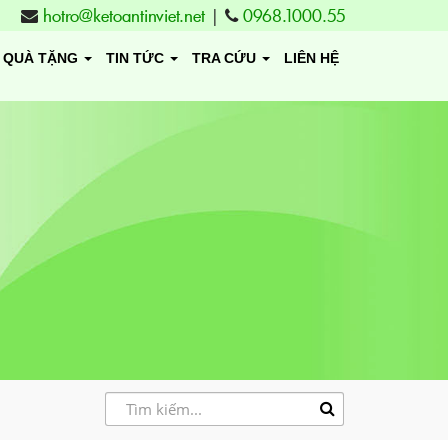
hotro@ketoantinviet.net
|
0968.1000.55
QUÀ TẶNG
TIN TỨC
TRA CỨU
LIÊN HỆ