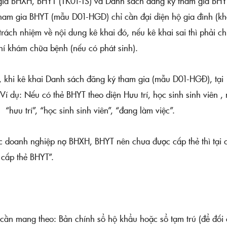
 gia BHXH, BHYT (TK01-TS) và Danh sách đăng ký tham gia BH
ham gia BHYT (mẫu D01-HGD) chỉ cần đại diện hộ gia đình (k
 trách nhiệm về nội dung kê khai đó, nếu kê khai sai thì phải ch
phí khám chữa bệnh (nếu có phát sinh).
, khi kê khai Danh sách đăng ký tham gia (mẫu D01-HGĐ), tại
 Ví dụ: Nếu có thẻ BHYT theo diện Hưu trí, học sinh sinh viên ,
 “hưu trí”, “học sinh sinh viên”, “đang làm việc”.
ác doanh nghiệp nợ BHXH, BHYT nên chưa được cấp thẻ thì tại 
 cấp thẻ BHYT”.
, cần mang theo: Bản chính sổ hộ khẩu hoặc sổ tạm trú (để đối 