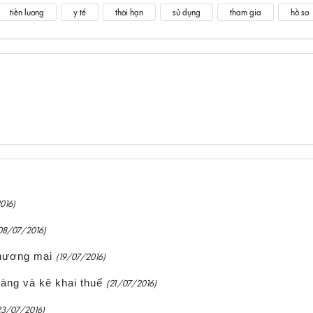
tiền lương
y tế
thời hạn
sử dụng
tham gia
hồ sơ
016)
08/07/2016)
thương mại
(19/07/2016)
àng và kê khai thuế
(21/07/2016)
23/07/2016)