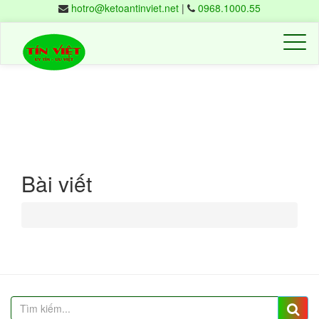
hotro@ketoantinviet.net
|
0968.1000.55
Kế
toán
Tuy
Hòa,
Phú
Yên
-
Đào
tạo
Bài viết
Tín
Việt
-
0257