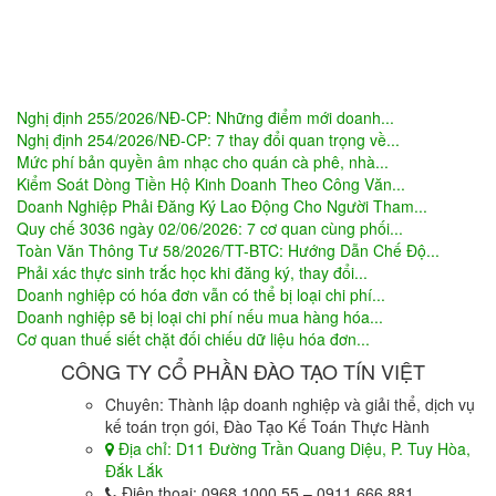
Nghị định 255/2026/NĐ-CP: Những điểm mới doanh...
Nghị định 254/2026/NĐ-CP: 7 thay đổi quan trọng về...
Mức phí bản quyền âm nhạc cho quán cà phê, nhà...
Kiểm Soát Dòng Tiền Hộ Kinh Doanh Theo Công Văn...
Doanh Nghiệp Phải Đăng Ký Lao Động Cho Người Tham...
Quy chế 3036 ngày 02/06/2026: 7 cơ quan cùng phối...
Toàn Văn Thông Tư 58/2026/TT-BTC: Hướng Dẫn Chế Độ...
Phải xác thực sinh trắc học khi đăng ký, thay đổi...
Doanh nghiệp có hóa đơn vẫn có thể bị loại chi phí...
Doanh nghiệp sẽ bị loại chi phí nếu mua hàng hóa...
Cơ quan thuế siết chặt đối chiếu dữ liệu hóa đơn...
CÔNG TY CỔ PHẦN ĐÀO TẠO TÍN VIỆT
Chuyên: Thành lập doanh nghiệp và giải thể, dịch vụ
kế toán trọn gói, Đào Tạo Kế Toán Thực Hành
Địa chỉ:
D11 Đường Trần Quang Diệu, P. Tuy Hòa,
Đắk Lắk
Điện thoại:
0968.1000.55 – 0911.666.881